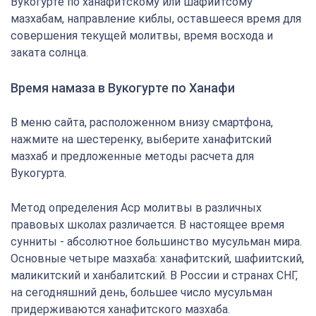
Вукогурте по ханафитскому или шафиитсому
мазхабам, направление киблы, оставшееся время для
совершения текущей молитвы, время восхода и
заката солнца.
Время намаза в Вукогурте по Ханафи
В меню сайта, расположенном внизу смартфона,
нажмите на шестеренку, выберите ханафитский
мазхаб и предложенные методы расчета для
Вукогурта.
Метод определения Аср молитвы в различных
правовых школах различается. В настоящее время
сунниты - абсолютное большинство мусульман мира.
Основные четыре мазхаба: ханафитский, шафиитский,
маликитский и ханбалитский. В России и странах СНГ,
на сегодняшний день, большее число мусульман
придерживаются ханафитского мазхаба.