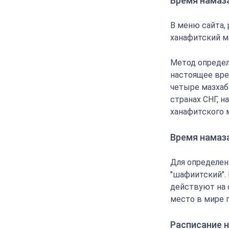
Время намаз
В меню сайта,
ханафитский м
Метод определ
настоящее вре
четыре мазхаба
странах СНГ, 
ханафитского 
Время намаз
Для определен
"шафиитский".
действуют на 
место в мире 
Расписание н