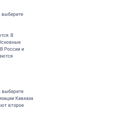
, выберите
тся. В
 Основные
 В России и
ваются
х выберите
изации Кавказа
ают второе