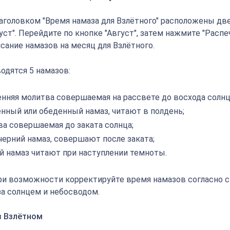
аголовком "Время намаза для Взлётного" расположены две
густ". Перейдите по кнопке "Август", затем нажмите "Распе
сание намазов на месяц для Взлётного.
одятся 5 намазов:
енняя молитва совершаемая на рассвете до восхода солнц
енный или обеденный намаз, читают в полдень;
ва совершаемая до заката солнца;
черний намаз, совершают после заката;
й намаз читают при наступлении темноты.
ри возможности корректируйте время намазов согласно 
а солнцем и небосводом.
в Взлётном