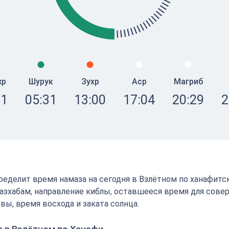
жр
Шурук
Зухр
Аср
Магриб
21
05:31
13:00
17:04
20:29
2
определит время намаза на сегодня в Взлётном по ханафитс
зхабам, направление киблы, оставшееся время для сове
вы, время восхода и заката солнца.