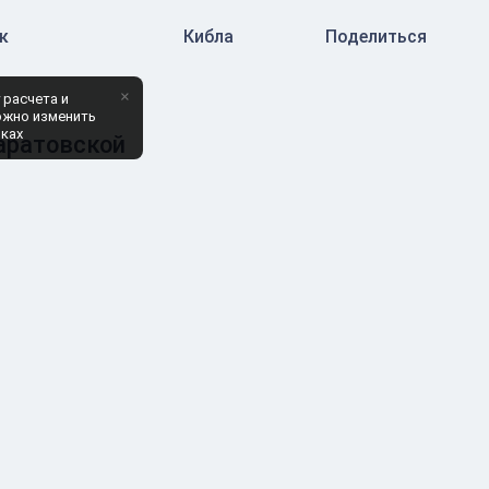
к
Кибла
Поделиться
×
 расчета и
ожно изменить
йках
Саратовской