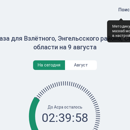
Поис
Методику
мазхаб м
в настро
за для Взлётного, Энгельсского района, 
области на 9 августа
На сегодня
Август
До Асра осталось
02:39:58