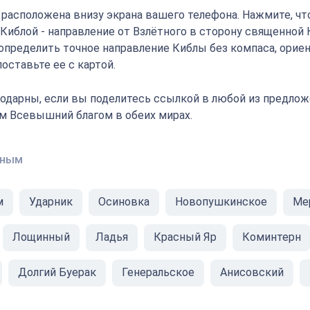
" расположена внизу экрана вашего телефона. Нажмите, ч
 Киблой - направление от Взлётного в сторону священной 
определить точное направление Киблы без компаса, орие
оставьте ее с картой.
одарны, если вы поделитесь ссылкой в любой из предлож
ам Всевышний благом в обеих мирах.
тным
м
Ударник
Осиновка
Новопушкинское
Ме
Лощинный
Ладья
Красный Яр
Коминтерн
Долгий Буерак
Генеральское
Анисовский