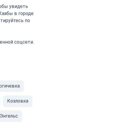
тобы увидеть
Каабы в городе
нтируйтесь по
енной соцсети.
ргичевка
Козловка
Энгельс