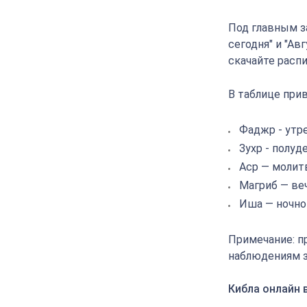
Под главным з
сегодня" и "Ав
скачайте распи
В таблице прив
Фаджр - утр
Зухр - полуд
Аср — молит
Магриб — ве
Иша — ночно
Примечание: п
наблюдениям з
Кибла онлайн 