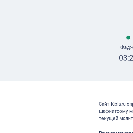
Фад
03:
Сайт Kibla.ru 
шафиитсому ма
текущей молит