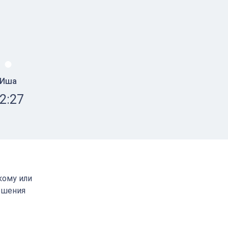
Иша
2:27
кому или
ршения