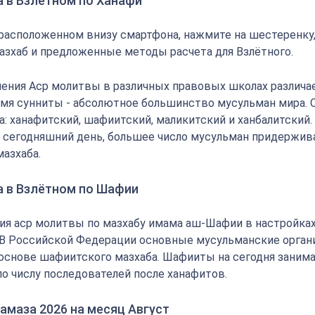
а в Взлётном по Ханафи
 расположенном внизу смартфона, нажмите на шестеренку
азхаб и предложенные методы расчета для Взлётного.
ения Аср молитвы в различных правовых школах различае
мя сунниты - абсолютное большинство мусульман мира.
: ханафитский, шафиитский, маликитский и ханбалитский.
на сегодняшний день, большее число мусульман придержи
мазхаба.
а в Взлётном по Шафии
ия аср молитвы по мазхабу имама аш-Шафии в настройка
 В Российской Федерации основные мусульманские орган
основе шафиитского мазхаба. Шафииты на сегодня заним
по числу последователей после ханафитов.
амаза 2026 на месяц Август