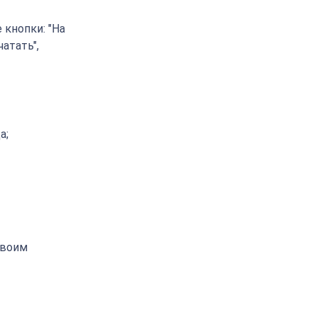
 кнопки: "На
чатать",
а;
своим