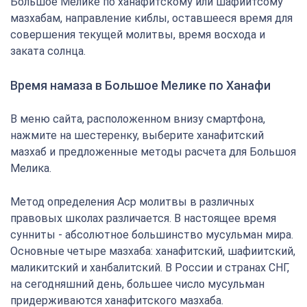
Большое Мелике по ханафитскому или шафиитсому
мазхабам, направление киблы, оставшееся время для
совершения текущей молитвы, время восхода и
заката солнца.
Время намаза в Большое Мелике по Ханафи
В меню сайта, расположенном внизу смартфона,
нажмите на шестеренку, выберите ханафитский
мазхаб и предложенные методы расчета для Большоя
Мелика.
Метод определения Аср молитвы в различных
правовых школах различается. В настоящее время
сунниты - абсолютное большинство мусульман мира.
Основные четыре мазхаба: ханафитский, шафиитский,
маликитский и ханбалитский. В России и странах СНГ,
на сегодняшний день, большее число мусульман
придерживаются ханафитского мазхаба.