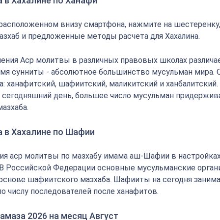
 в Хахалине по Ханафи
 расположенном внизу смартфона, нажмите на шестеренку
азхаб и предложенные методы расчета для Хахалина.
ения Аср молитвы в различных правовых школах различае
мя сунниты - абсолютное большинство мусульман мира.
: ханафитский, шафиитский, маликитский и ханбалитский.
на сегодняшний день, большее число мусульман придержи
мазхаба.
а в Хахалине по Шафии
ия аср молитвы по мазхабу имама аш-Шафии в настройка
 В Российской Федерации основные мусульманские орган
основе шафиитского мазхаба. Шафииты на сегодня заним
по числу последователей после ханафитов.
амаза 2026 на месяц Август