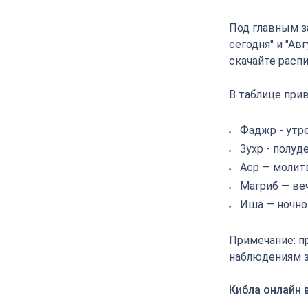
Под главным з
сегодня" и "Ав
скачайте распи
В таблице прив
Фаджр - утр
Зухр - полуд
Аср — молит
Магриб — ве
Иша — ночно
Примечание: п
наблюдениям з
Кибла онлайн 