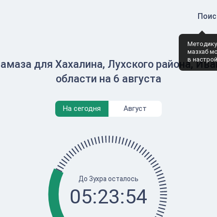
Поис
Методику
мазхаб м
в настро
амаза для Хахалина, Лухского района, Ив
области на 6 августа
На сегодня
Август
До Зухра осталось
05:23:54