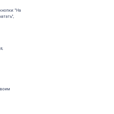
нопки: "На
чатать",
а;
своим