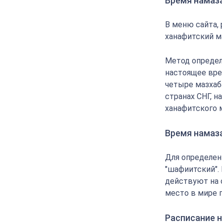
Время намаза
В меню сайта,
ханафитский м
Метод определ
настоящее вре
четыре мазхаба
странах СНГ, 
ханафитского 
Время намаз
Для определен
"шафиитский".
действуют на 
место в мире 
Расписание н