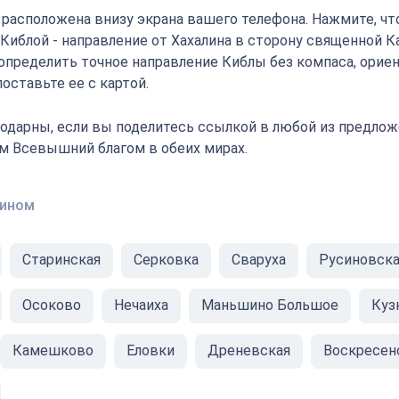
" расположена внизу экрана вашего телефона. Нажмите, ч
 Киблой - направление от Хахалина в сторону священной К
определить точное направление Киблы без компаса, орие
оставьте ее с картой.
одарны, если вы поделитесь ссылкой в любой из предлож
ам Всевышний благом в обеих мирах.
лином
Старинская
Серковка
Сваруха
Русиновска
Осоково
Нечаиха
Маньшино Большое
Куз
Камешково
Еловки
Дреневская
Воскресен