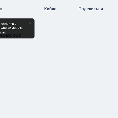
к
Кибла
Поделиться
×
 расчета и
ожно изменить
йках
ановской