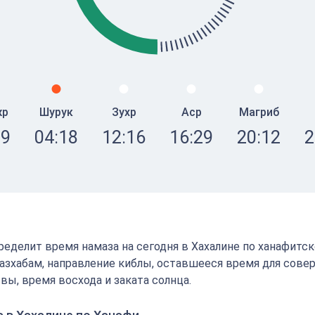
жр
Шурук
Зухр
Аср
Магриб
09
04:18
12:16
16:29
20:12
2
определит время намаза на сегодня в Хахалине по ханафитс
зхабам, направление киблы, оставшееся время для сове
вы, время восхода и заката солнца.