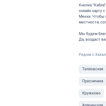
Кнопка "Кибла
онлайн карту с
Мекке. Чтобы 
местности, соп
Мы будем благ
Да, воздаст в
Рядом с Хаха
Тепловская
Преснячиха
Кружково
Апаринская