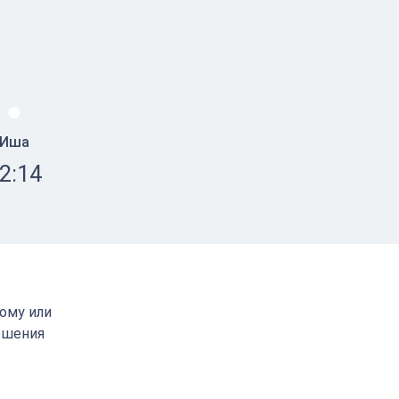
Иша
2:14
кому или
ршения