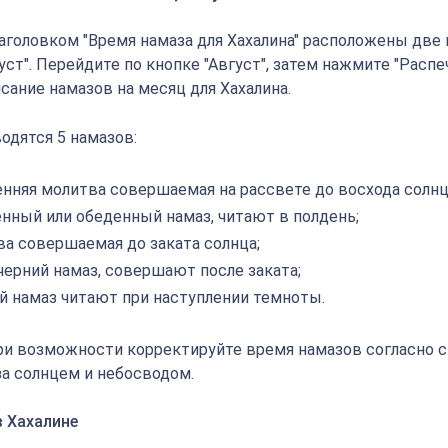
аголовком "Время намаза для Хахалина" расположены две к
густ". Перейдите по кнопке "Август", затем нажмите "Распе
сание намазов на месяц для Хахалина.
одятся 5 намазов:
енняя молитва совершаемая на рассвете до восхода солнц
енный или обеденный намаз, читают в полдень;
ва совершаемая до заката солнца;
черний намаз, совершают после заката;
й намаз читают при наступлении темноты.
ри возможности корректируйте время намазов согласно 
а солнцем и небосводом.
в Хахалине