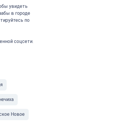
тобы увидеть
аабы в городе
нтируйтесь по
енной соцсети.
я
нечиха
ское Новое