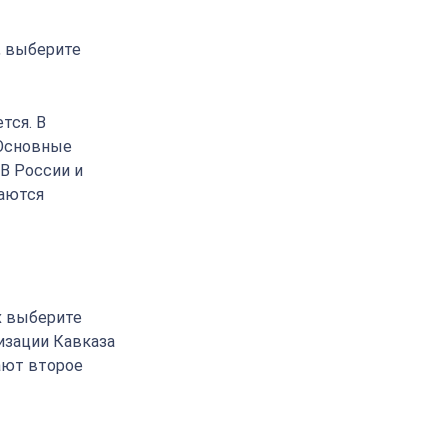
, выберите
тся. В
 Основные
 В России и
ваются
х выберите
изации Кавказа
ают второе