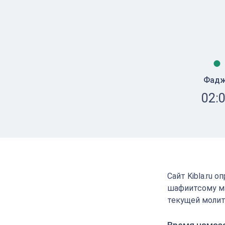
Фад
02:
Сайт Kibla.ru 
шафиитсому ма
текущей молит