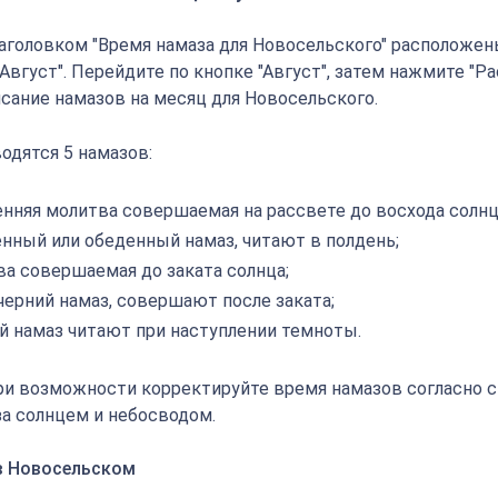
аголовком "Время намаза для Новосельского" расположен
 "Август". Перейдите по кнопке "Август", затем нажмите "Ра
исание намазов на месяц для Новосельского.
одятся 5 намазов:
енняя молитва совершаемая на рассвете до восхода солнц
енный или обеденный намаз, читают в полдень;
ва совершаемая до заката солнца;
черний намаз, совершают после заката;
й намаз читают при наступлении темноты.
ри возможности корректируйте время намазов согласно 
а солнцем и небосводом.
в Новосельском