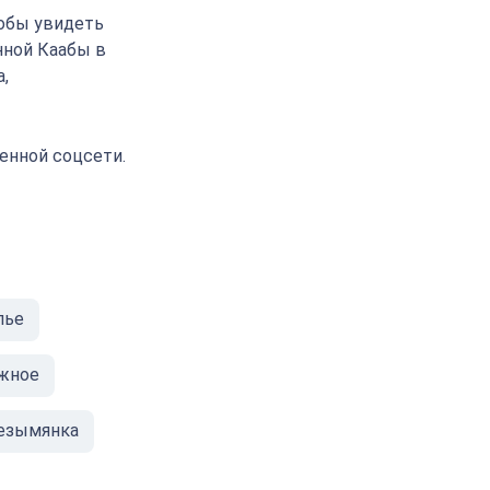
тобы увидеть
нной Каабы в
,
енной соцсети.
лье
жное
езымянка