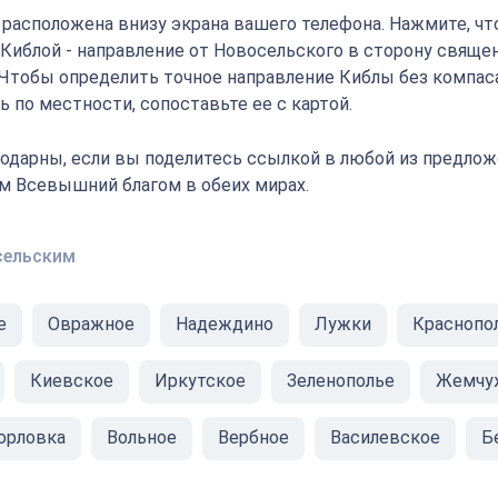
" расположена внизу экрана вашего телефона. Нажмите, ч
с Киблой - направление от Новосельского в сторону свяще
 Чтобы определить точное направление Киблы без компаса
 по местности, сопоставьте ее с картой.
одарны, если вы поделитесь ссылкой в любой из предлож
ам Всевышний благом в обеих мирах.
сельским
е
Овражное
Надеждино
Лужки
Краснопо
Киевское
Иркутское
Зеленополье
Жемчу
орловка
Вольное
Вербное
Василевское
Б