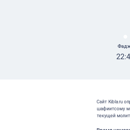
Фад
22:
Сайт Kibla.ru 
шафиитсому ма
текущей молит