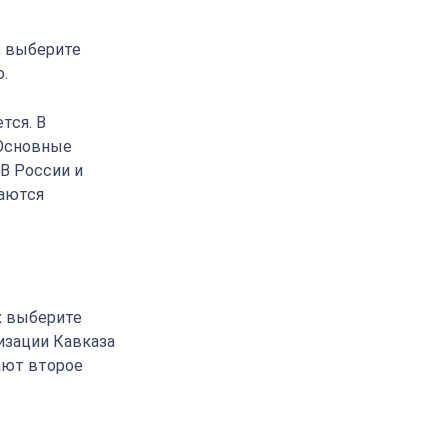
, выберите
.
тся. В
 Основные
 В России и
ваются
х выберите
изации Кавказа
ают второе