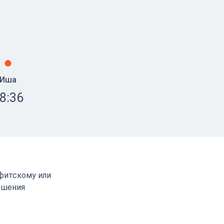
Иша
8:36
афитскому или
ршения