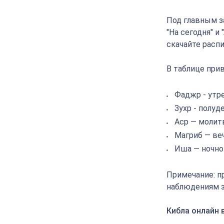
Под главным з
"На сегодня" и
скачайте расп
В таблице прив
Фаджр - утр
Зухр - полуд
Аср — молит
Магриб — ве
Иша — ночно
Примечание: п
наблюдениям з
Кибла онлайн 