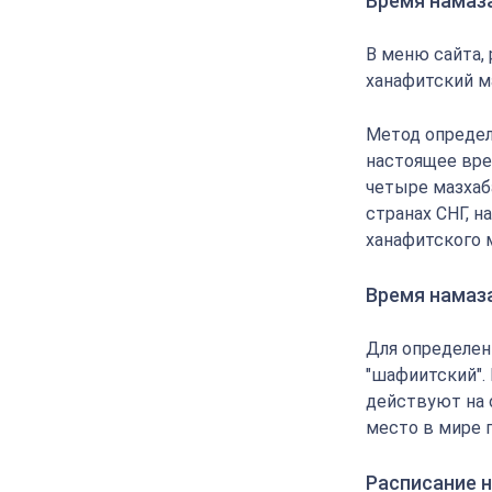
Время намаз
В меню сайта,
ханафитский м
Метод определ
настоящее вре
четыре мазхаба
странах СНГ, 
ханафитского 
Время намаз
Для определен
"шафиитский".
действуют на 
место в мире 
Расписание н