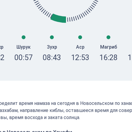
жр
Шурук
Зухр
Аср
Магриб
42
00:57
08:43
12:53
16:28
1
определит время намаза на сегодня в Новосельском по хан
зхабам, направление киблы, оставшееся время для сове
вы, время восхода и заката солнца.