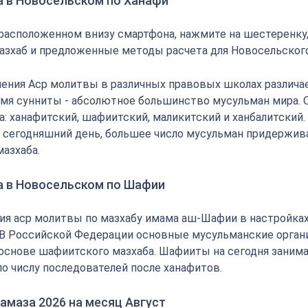
а в Новосельском по Ханафи
 расположенном внизу смартфона, нажмите на шестеренку
азхаб и предложенные методы расчета для Новосельского
ения Аср молитвы в различных правовых школах различае
мя сунниты - абсолютное большинство мусульман мира.
: ханафитский, шафиитский, маликитский и ханбалитский.
на сегодняшний день, большее число мусульман придержи
мазхаба.
а в Новосельском по Шафии
ия аср молитвы по мазхабу имама аш-Шафии в настройка
 В Российской Федерации основные мусульманские орган
основе шафиитского мазхаба. Шафииты на сегодня заним
по числу последователей после ханафитов.
амаза 2026 на месяц Август