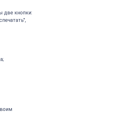
ы две кнопки:
спечатать",
а;
своим